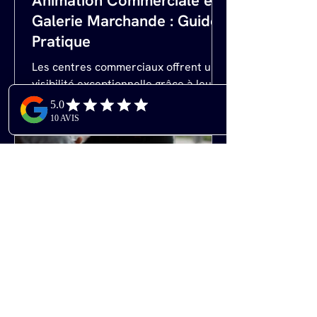
Animation Commerciale en
Galerie Marchande : Guide
Pratique
Les centres commerciaux offrent une
visibilité exceptionnelle grâce à leur
affluence constante. Profitez de cette
opportunité pour présenter aisément
vos produits et services. Toutefois,
une animation commerciale réussie
en galerie marchande nécessite une
préparation minutieuse. Dans cet
article, nous vous détaillons les
étapes cruciales pour garantir le
succès de votre événement. Étape 1 :
Comprendre et respecter les normes
de sécurité et d'architecture. L'une
des premières
Savoir mettre au point son