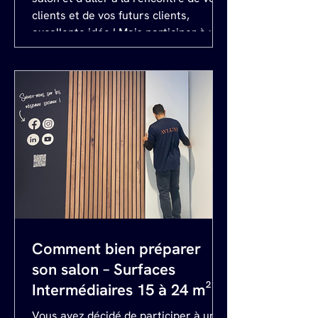
clients et de vos futurs clients,
excellente idée ! Mais participer à un
salon requiert une préparation
minutieuse. Dans le cas contraire,
cela peut vite virer au cauchemar.
Compte tenu des enjeux financiers
liés à votre participation à ce salon –
Grandes Surfaces : prix de
l’emplacement, équipes mobilisées,
faux-frais, intervenants extérieurs...,
nous vous recommandons vivement
de faire appel à un pre
Comment bien préparer
son salon – Surfaces
Intermédiaires 15 à 24 m²
Vous avez décidé de participer à un