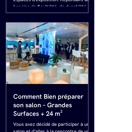
besoins de flexibilité, de durabilité et
d'esthétique des entreprises
modernes, Avluni redéfinit
l'expérience des salons
professionnels avec des solutions
innovantes et écologiques. Découvrez
comment nos stands réutilisables
peuvent devenir l'atout maître de
votre stratégie événementielle.
Flexibilité et Adaptabilité Les stands
réutilisables d'Avluni sont synonymes
Comment Bien préparer
son salon – Grandes
Surfaces + 24 m²
Vous avez décidé de participer à un
salon et d’aller à la rencontre de vos