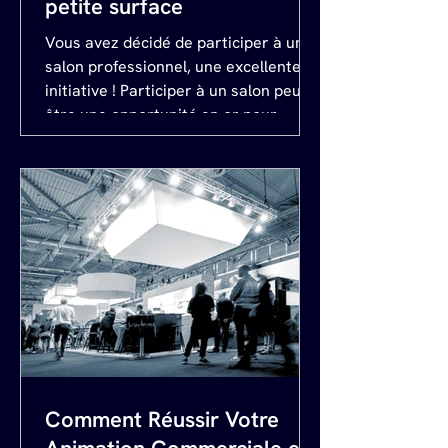
petite surface
Vous avez décidé de participer à un
salon professionnel, une excellente
initiative ! Participer à un salon peut
être une opportunité en or pour
rencontrer vos clients et futurs
clients. Cependant, pour que votre
expérience sur un salon soit réussie,
une préparation minutieuse est
indispensable. Nous allons vous
présenter nos astuces qui feront la
différence pour votre présence sur
les salons. Étape 1 : Sécurité et
architecture, la base d'un stand
réussi. La sécurité et l'arc
Comment Réussir Votre