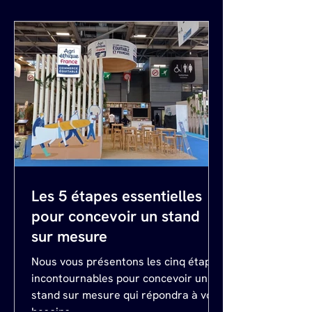
une startup cherchant à se faire
connaître ou une entreprise établie
désireuse d'élargir son influence, les
salons professionnels offrent des
opportunités inégalées. Découvrons
ensemble pourquoi votre
participation est non seulement
bénéfique mais essentielle. 1. Au
Les 5 étapes essentielles
pour concevoir un stand
sur mesure
Nous vous présentons les cinq étapes
incontournables pour concevoir un
stand sur mesure qui répondra à vos
besoins.