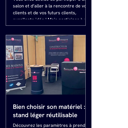
salon et d’aller à la rencontre de vos
clients et de vos futurs clients,
excellente idée ! Mais participer à un
salon requiert une préparation
minutieuse. Dans le cas contraire,
cela peut vite virer au cauchemar.
Contrairement aux petites surfaces,
les surfaces intermédiaires offrent
différentes solutions de matériel et
d’aménagement et en fonction de
votre choix, la préparation diffère. 1er
Cas : Vous disposez de votre propre
matériel et v
Bien choisir son matériel : le
stand léger réutilisable
Découvrez les paramètres à prendre