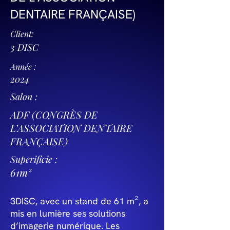
DENTAIRE FRANÇAISE)
Client:
3 DISC
Année :
2024
Salon :
ADF (CONGRÈS DE
L’ASSOCIATION DENTAIRE
FRANÇAISE)
Superificie :
61m²
3DISC, avec un stand de 61 m², a
mis en lumière ses solutions
d’imagerie numérique. Les