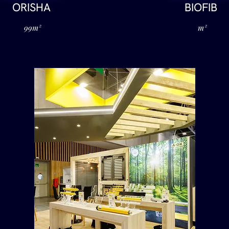
ORISHA
BIOFIB
99m²
m²