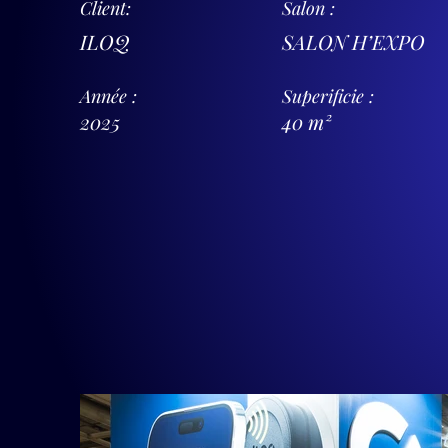
Client:
Salon :
ILOQ
SALON H’EXPO
Année :
Superificie :
2025
40 m²