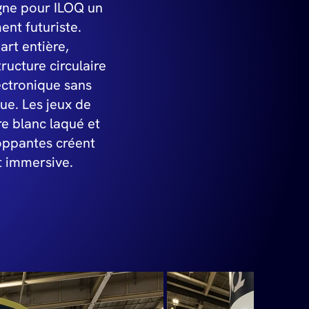
gne pour ILOQ un
ent futuriste.
rt entière,
tructure circulaire
lectronique sans
ue. Les jeux de
re blanc laqué et
oppantes créent
 immersive.