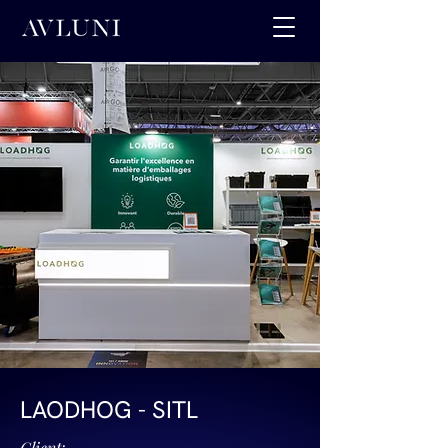
LAODHOG - SITL
Client: