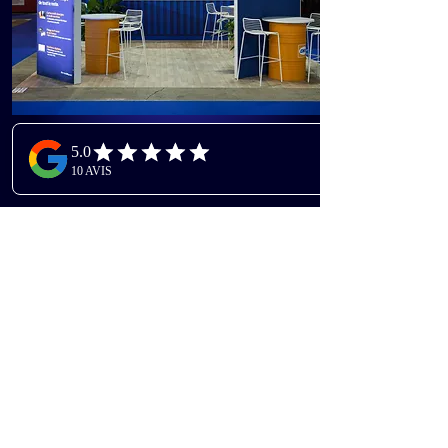
DKV Mobility
36 m²
Vous en voulez plus ?
Continuez l’exploration et
trouvez l’inspiration parmi