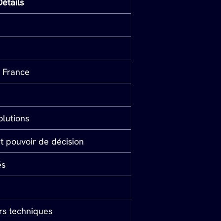
Détails
, France
olutions
t pouvoir de décision
és
rs techniques