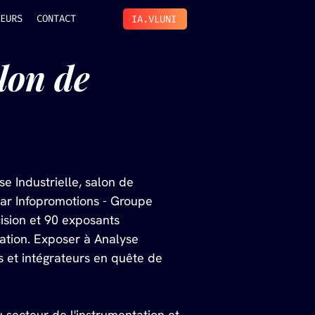
EURS
CONTACT
IA.VLUNI
lon de 
e Industrielle, salon de 
par Infopromotions - Groupe 
ision et 90 exposants 
tation. Exposer à Analyse 
rs et intégrateurs en quête de 
ecteur de l'instrumentation et 