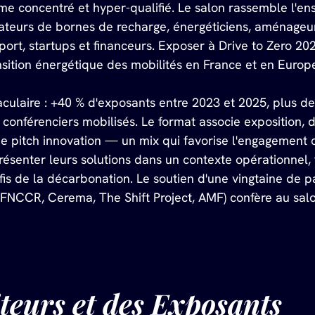
me concentré et hyper-qualifié. Le salon rassemble l'en
teurs de bornes de recharge, énergéticiens, aménageurs 
sport, startups et financeurs. Exposer à Drive to Zero 20
nsition énergétique des mobilités en France et en Europ
culaire : +40 % d'exposants entre 2023 et 2025, plus de 
 conférenciers mobilisés. Le format associe exposition, d
 pitch innovation — un mix qui favorise l'engagement co
présenter leurs solutions dans un contexte opérationnel,
s de la décarbonation. Le soutien d'une vingtaine de par
CCR, Cerema, The Shift Project, AMF) confère au salon 
iteurs et des Exposants