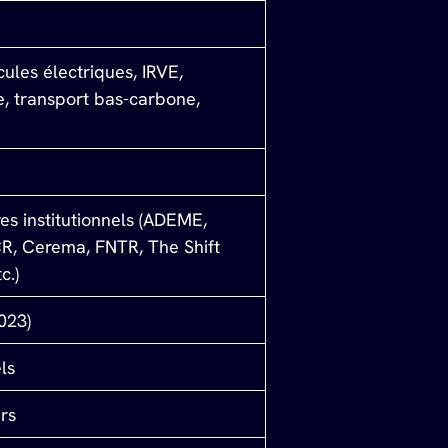
ules électriques, IRVE, 
e, transport bas-carbone, 
es institutionnels (ADEME, 
, Cerema, FNTR, The Shift 
c.)
023)
ls
rs