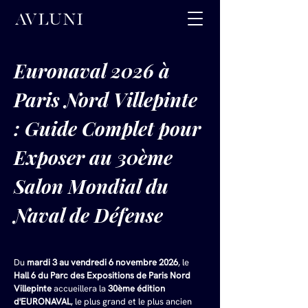
Euronaval 2026 à 
Paris Nord Villepinte 
: Guide Complet pour 
Exposer au 30ème 
Salon Mondial du 
Naval de Défense
Du 
mardi 3 au vendredi 6 novembre 2026
, le 
Hall 6 du Parc des Expositions de Paris Nord 
Villepinte
 accueillera la 
30ème édition 
d'EURONAVAL
, le plus grand et le plus ancien 