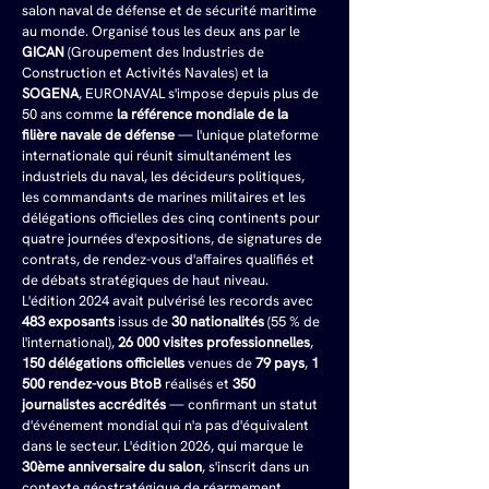
salon naval de défense et de sécurité maritime 
au monde. Organisé tous les deux ans par le 
GICAN
 (Groupement des Industries de 
Construction et Activités Navales) et la 
SOGENA
, EURONAVAL s'impose depuis plus de 
50 ans comme 
la référence mondiale de la 
filière navale de défense
 — l'unique plateforme 
internationale qui réunit simultanément les 
industriels du naval, les décideurs politiques, 
les commandants de marines militaires et les 
délégations officielles des cinq continents pour 
quatre journées d'expositions, de signatures de 
contrats, de rendez-vous d'affaires qualifiés et 
de débats stratégiques de haut niveau. 
L'édition 2024 avait pulvérisé les records avec 
483 exposants
 issus de 
30 nationalités
 (55 % de 
l'international), 
26 000 visites professionnelles
, 
150 délégations officielles
 venues de 
79 pays
, 
1 
500 rendez-vous BtoB
 réalisés et 
350 
journalistes accrédités
 — confirmant un statut 
d'événement mondial qui n'a pas d'équivalent 
dans le secteur. L'édition 2026, qui marque le 
30ème anniversaire du salon
, s'inscrit dans un 
contexte géostratégique de réarmement 