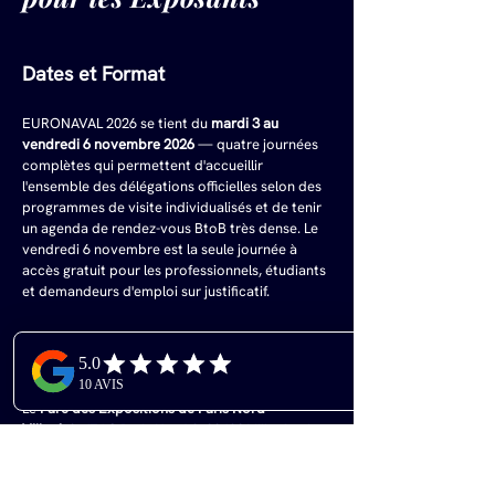
Dates et Format
EURONAVAL 2026 se tient du 
mardi 3 au 
vendredi 6 novembre 2026
 — quatre journées 
complètes qui permettent d'accueillir 
l'ensemble des délégations officielles selon des 
programmes de visite individualisés et de tenir 
un agenda de rendez-vous BtoB très dense. Le 
vendredi 6 novembre est la seule journée à 
accès gratuit pour les professionnels, étudiants 
et demandeurs d'emploi sur justificatif.
Paris Nord Villepinte – Hall 6
Le 
Parc des Expositions de Paris Nord 
Villepinte
 (ZAC Paris Nord 2, 93420 Villepinte) 
est le plus grand parc d'exposition de France. 
Idéalement situé à 
5 minutes seulement de 
l'aéroport Paris-Charles de Gaulle
 et à 
30 