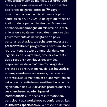
chefs d'état-major de marines, des directeurs 
des acquisitions navales et des responsables 
des forces de garde-côtes de 
79 pays
 — 
constituent la couche décisionnaire la plus 
haute du salon. En 2024, la délégation française 
était conduite par le ministre des Armées en 
personne, accompagné du ministre de la Mer, 
et le salon a également reçu des membres des 
gouvernements d'une vingtaine de pays 
partenaires et alliés. Les 
acheteurs experts et 
prescripteurs
 des programmes navals militaires 
représentent le cœur commercial du salon : 
ingénieurs de programme, officiers-traitants 
des directions techniques des armées, 
responsables de la maîtrise d'ouvrage des 
projets de construction navale. Les 
industriels 
non-exposants
 — concurrents, partenaires 
potentiels, sous-traitants et équipementiers en 
veille concurrentielle — constituent une partie 
significative des 26 000 visites professionnelles. 
Les 
chercheurs, académiques et 
institutionnels
 européens et internationaux 
participent aux workshops et conférences. Les 
journalistes spécialisés
 de la presse de défense 