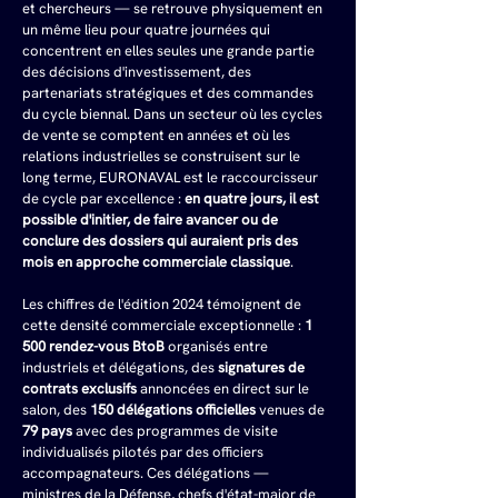
et chercheurs — se retrouve physiquement en 
un même lieu pour quatre journées qui 
concentrent en elles seules une grande partie 
des décisions d'investissement, des 
partenariats stratégiques et des commandes 
du cycle biennal. Dans un secteur où les cycles 
de vente se comptent en années et où les 
relations industrielles se construisent sur le 
long terme, EURONAVAL est le raccourcisseur 
de cycle par excellence : 
en quatre jours, il est 
possible d'initier, de faire avancer ou de 
conclure des dossiers qui auraient pris des 
mois en approche commerciale classique
.
Les chiffres de l'édition 2024 témoignent de 
cette densité commerciale exceptionnelle : 
1 
500 rendez-vous BtoB
 organisés entre 
industriels et délégations, des 
signatures de 
contrats exclusifs
 annoncées en direct sur le 
salon, des 
150 délégations officielles
 venues de 
79 pays
 avec des programmes de visite 
individualisés pilotés par des officiers 
accompagnateurs. Ces délégations — 
ministres de la Défense, chefs d'état-major de 