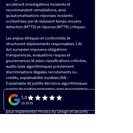
accélèrent investigations incidents et 
recommandent remediations, ainsi 
qu'automatisations réponses incidents 
orchestrées par IA réduisent temps moyens 
détection (MTTD) et réponse (MTTR) critiques.
Les enjeux éthiques et conformités IA 
structurent déploiements responsables. L'AI 
Act européen imposera obligations 
transparences, évaluations risques et 
gouvernances IA selon classifications criticités, 
audits biais algorithmiques préviennent 
discriminations illégales recrutements ou 
crédits, explainabilité modèles (XAI – 
Explainable AI) justifie décisions algorithmiques 
auprès de parties prenantes, ainsi que registres 
traitements IA documentent datasets sources, 
méthodologies entraînements et validations 
performances. Les DPO et RSSI collaborent 
pour implémenter Privacy by Design et Security 
by Design dans projets IA.