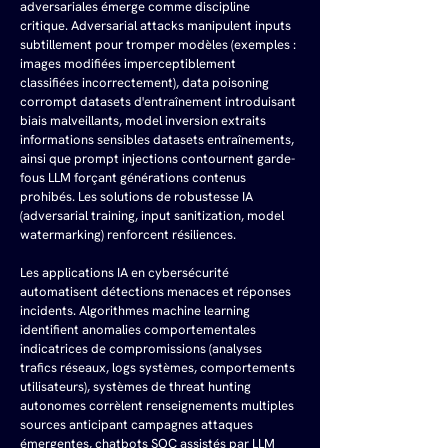
adversariales émerge comme discipline 
critique. Adversarial attacks manipulent inputs 
subtillement pour tromper modèles (exemples : 
images modifiées imperceptiblement 
classifiées incorrectement), data poisoning 
corrompt datasets d'entraînement introduisant 
biais malveillants, model inversion extraits 
informations sensibles datasets entraînements, 
ainsi que prompt injections contournent garde-
fous LLM forçant générations contenus 
prohibés. Les solutions de robustesse IA 
(adversarial training, input sanitization, model 
watermarking) renforcent résiliences.
Les applications IA en cybersécurité 
automatisent détections menaces et réponses 
incidents. Algorithmes machine learning 
identifient anomalies comportementales 
indicatrices de compromissions (analyses 
trafics réseaux, logs systèmes, comportements 
utilisateurs), systèmes de threat hunting 
autonomes corrèlent renseignements multiples 
sources anticipant campagnes attaques 
émergentes, chatbots SOC assistés par LLM 