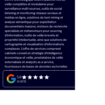
veille complètes et modulaires pour 
surveillance multi-sources, outils de social 
listening et monitoring réseaux sociaux et 
médias en ligne, solutions de text mining et 
analyse sémantique pour exploitation 
documentaire massive, moteurs de recherche 
spécialisés et métamoteurs pour sourcing 
d'information, outils de veille brevets et 
propriété intellectuelle, ainsi que solutions de 
cartographie et visualisation d'informations 
complexes. L'offre de services comprend 
cabinets conseil en stratégie d'intelligence 
économique et veille, prestataires de veille 
externalisée et analysts as a service, 
fournisseurs de bases de données sectorielles 
et d'études de marché, organismes de 
formation aux métiers de la veille et de l'IE, ainsi 
qu'associations professionnelles et syndicats 
de la profession (Synfie, ADBS).
Les exposants apprécient ciblage exceptionnel 
sur audience ultra-qualifiée et experte du 
domaine, concentration de la communauté 