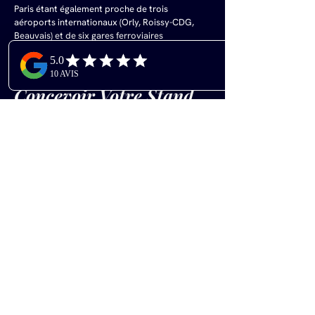
Paris étant également proche de trois 
aéroports internationaux (Orly, Roissy-CDG, 
Beauvais) et de six gares ferroviaires 
principales.
Concevoir Votre Stand 
Learning Technologies 
avec AVLUNI
Pourquoi Choisir AVLUNI pour 
Votre Stand Learning 
Technologies 2026 ?
Exposer à Learning Technologies 2026 
nécessite un stand à la hauteur de l'innovation 
pédagogique et technologique que vous 
proposez, capable d'attirer et d'engager un 
public d'experts exigeants. AVLUNI, spécialiste 