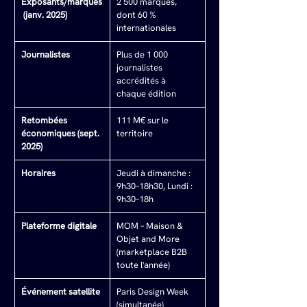
Exposants/marques
2 500 marques, 
 (janv. 2025)
dont 60 % 
internationales
Journalistes
Plus de 1 000 
journalistes 
accrédités à 
chaque édition
Retombées 
111 M€ sur le 
économiques (sept. 
territoire
2025)
Horaires
Jeudi à dimanche : 
9h30–18h30, Lundi : 
9h30–18h
Plateforme digitale
MOM – Maison & 
Objet and More 
(marketplace B2B 
toute l'année)
Événement satellite
Paris Design Week 
(simultanée)