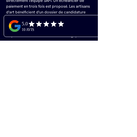
directement l'équipe SAFI. Un échéancier de 
paiement en trois fois est proposé. Les artisans 
d'art bénéficient d'un dossier de candidature 
dédié pour le secteur Fine Craft. Il est vivement 
recommandé de se positionner tôt : plus la 
date approche, moins les emplacements 
disponibles sont nombreux et stratégiques.
Préparer Votre Stand 
avec AVLUNI : Votre 
Partenaire Stand 
Maison & Objet 2026
Pourquoi Choisir AVLUNI pour 
Votre Stand à Maison & Objet ?
Sur un salon où la scénographie et l'expérience 