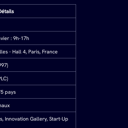
Détails
nvier : 9h-17h
les - Hall 4, Paris, France
997)
PLC)
75 pays
naux
, Innovation Gallery, Start-Up 