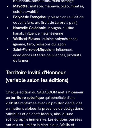
bouchons, samoussas, rhum arrangé
Mayotte
 : mataba, mabawa, pilao, mbatsa, 
cuisine swahilie
Polynésie Française
 : poisson cru au lait de 
coco, fafaru, uru (fruit de l'arbre à pain)
Nouvelle-Calédonie
 : bougna, cuisine 
kanak, influence mélanésienne
Wallis-et-Futuna
 : cuisine polynésienne, 
igname, taro, poissons du lagon
Saint-Pierre-et-Miquelon
 : influences 
acadiennes et terre-neuviennes, produits 
de la mer
Territoire Invité d'Honneur 
(variable selon les éditions)
Chaque édition du SAGASDOM met à l'honneur 
un territoire spécifique
 qui bénéficie d'une 
visibilité renforcée avec un pavillon dédié, des 
animations ciblées, la présence de délégations 
officielles et de chefs locaux, ainsi qu'une 
scénographie immersive. Les éditions passées 
ont mis en lumière la Martinique, Wallis-et-