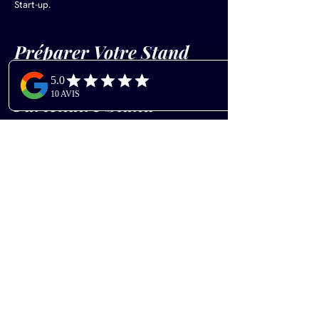
Start-up.
Préparer Votre Stand 
avec AVLUNI : Votre 
Partenaire Stand 
Rééduca 2026
Pourquoi Choisir AVLUNI pour 
Votre Stand à Rééduca 2026 ?
Sur un salon où les visiteurs viennent tester, 
manipuler et comparer le matériel en 
conditions réelles, votre stand doit être conçu 
comme un véritable espace de démonstration 
fonctionnel et attractif. Rééduca n'est pas un 
salon vitrine : c'est un salon d'expérience, où les 
kinésithérapeutes attendent de pouvoir 