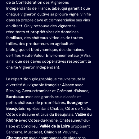
de la Confédération des Vignerons 
Indépendants de France, label qui garantit que 
chaque vigneron cultive sa propre vigne, vinifie 
dans sa propre cave et commercialise ses vins 
en direct. On y retrouve des vignerons-
récoltants et propriétaires de domaines 
familiaux, des châteaux viticoles de toutes 
tailles, des producteurs en agriculture 
biologique et biodynamique, des domaines 
certifiés Haute Valeur Environnementale (HVE), 
ainsi que des caves coopératives respectant la 
charte Vigneron Indépendant.
La répartition géographique couvre toute la 
diversité du vignoble français : 
Alsace
 avec 
Riesling, Gewurztraminer et Crémant d'Alsace, 
Bordeaux
 avec ses grands crus classés et 
petits châteaux de propriétaires, 
Bourgogne-
Beaujolais
 représentant Chablis, Côte de Nuits, 
Côte de Beaune et crus du Beaujolais, 
Vallée du 
Rhône
 avec Côtes-du-Rhône, Châteauneuf-du-
Pape et Condrieu, 
Vallée de la Loire
 proposant 
Sancerre, Muscadet, Chinon et Vouvray, 
Champagne
 avec champagnes de vignerons 