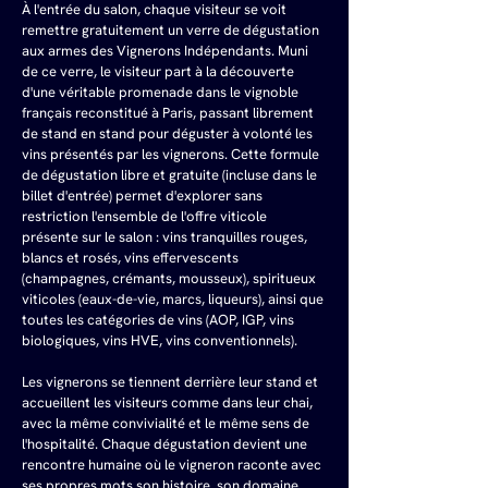
À l'entrée du salon, chaque visiteur se voit 
remettre gratuitement un verre de dégustation 
aux armes des Vignerons Indépendants. Muni 
de ce verre, le visiteur part à la découverte 
d'une véritable promenade dans le vignoble 
français reconstitué à Paris, passant librement 
de stand en stand pour déguster à volonté les 
vins présentés par les vignerons. Cette formule 
de dégustation libre et gratuite (incluse dans le 
billet d'entrée) permet d'explorer sans 
restriction l'ensemble de l'offre viticole 
présente sur le salon : vins tranquilles rouges, 
blancs et rosés, vins effervescents 
(champagnes, crémants, mousseux), spiritueux 
viticoles (eaux-de-vie, marcs, liqueurs), ainsi que 
toutes les catégories de vins (AOP, IGP, vins 
biologiques, vins HVE, vins conventionnels).
Les vignerons se tiennent derrière leur stand et 
accueillent les visiteurs comme dans leur chai, 
avec la même convivialité et le même sens de 
l'hospitalité. Chaque dégustation devient une 
rencontre humaine où le vigneron raconte avec 
ses propres mots son histoire, son domaine, 