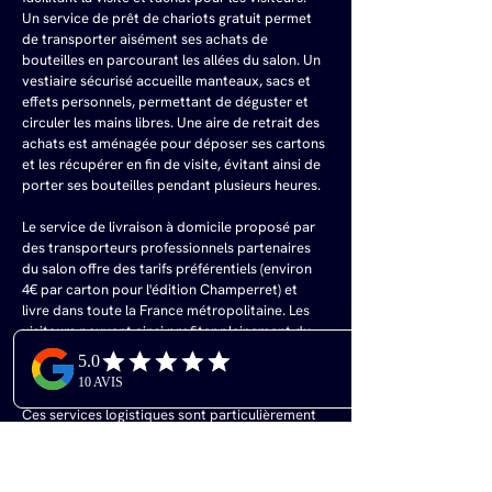
Un service de prêt de chariots gratuit permet 
de transporter aisément ses achats de 
bouteilles en parcourant les allées du salon. Un 
vestiaire sécurisé accueille manteaux, sacs et 
effets personnels, permettant de déguster et 
circuler les mains libres. Une aire de retrait des 
achats est aménagée pour déposer ses cartons 
et les récupérer en fin de visite, évitant ainsi de 
porter ses bouteilles pendant plusieurs heures.
Le service de livraison à domicile proposé par 
des transporteurs professionnels partenaires 
du salon offre des tarifs préférentiels (environ 
4€ par carton pour l'édition Champerret) et 
livre dans toute la France métropolitaine. Les 
visiteurs peuvent ainsi profiter pleinement du 
salon, déguster et acheter sans limitation, puis 
recevoir tranquillement leurs précieuses 
bouteilles à domicile quelques jours plus tard. 
Ces services logistiques sont particulièrement 
appréciés des visiteurs venus en transports en 
commun ou souhaitant acheter en quantité 
importante.