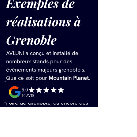
Exemples de 
réalisations à 
Grenoble
AVLUNI a conçu et installé de 
nombreux stands pour des 
événements majeurs grenoblois. 
Que ce soit pour 
Mountain Planet
, 
le salon international des 
équipements de montagne, la 
Foire de Grenoble
, ou encore des 
événements technologiques 
comme 
Semicon Europa
 ou 
IoT 
Planet
, nous créons des espaces 
impactants adaptés à chaque 