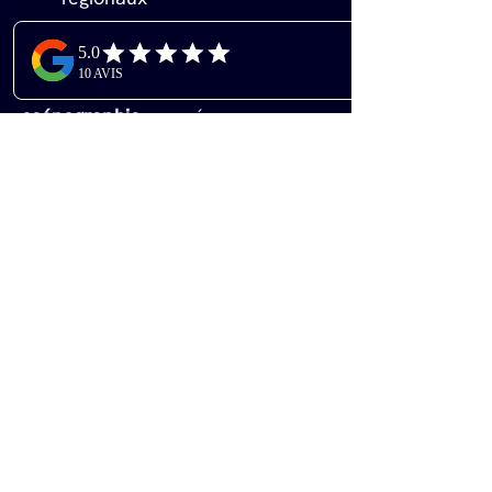
Chaque projet bénéficie de notre 
savoir-faire en agencement et 
scénographie
, pensé pour 
maximiser l'attractivité de votre 
espace et faciliter la conversion 
de visiteurs en prospects qualifiés.
Nos clients apprécient notre 
réactivité, notre sens du détail et 
notre capacité à transformer 
leurs contraintes en opportunités 
créatives.
Découvrez notre portfolio